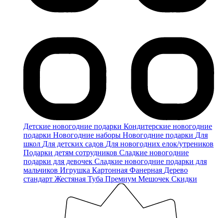
Детские новогодние подарки
Кондитерские новогодние
подарки
Новогодние наборы
Новогодние подарки
Для
школ
Для детских садов
Для новогодних елок/утреников
Подарки детям сотрудников
Сладкие новогодние
подарки для девочек
Сладкие новогодние подарки для
мальчиков
Игрушка
Картонная
Фанерная
Дерево
стандарт
Жестяная
Туба
Премиум
Мешочек
Скидки